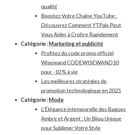
qualité
Boostez Votre Chaîne YouTube :
Découvrez Comment YTPals Peut
Vous Aider à Croître Rapidement
Catégorie :
Marketing et publicité
Profitez du code promo officiel
Wisewand CODEWISEWAND10
pour -10 % à vie
Les meilleures stratégies de
promotion technologique en 2025
Catégorie :
Mode
L’Élégance intemporelle des Bagues
Ambre et Argent : Un Bijou Unique
pour Sublimer Votre Style