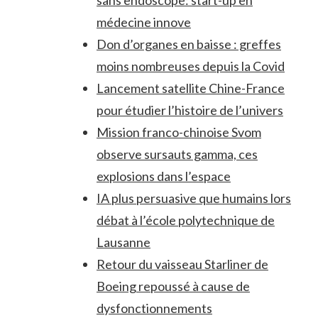
médecine innove
Don d’organes en baisse : greffes
moins nombreuses depuis la Covid
Lancement satellite Chine-France
pour étudier l’histoire de l’univers
Mission franco-chinoise Svom
observe sursauts gamma, ces
explosions dans l’espace
IA plus persuasive que humains lors
débat à l’école polytechnique de
Lausanne
Retour du vaisseau Starliner de
Boeing repoussé à cause de
dysfonctionnements