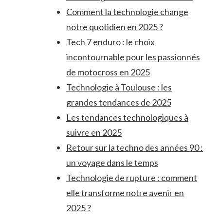
Comment la technologie change
notre quotidien en 2025 ?
Tech 7 enduro : le choix
incontournable pour les passionnés
de motocross en 2025
Technologie à Toulouse : les
grandes tendances de 2025
Les tendances technologiques à
suivre en 2025
Retour sur la techno des années 90 :
un voyage dans le temps
Technologie de rupture : comment
elle transforme notre avenir en
2025 ?