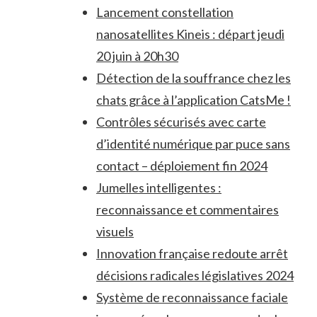
Lancement constellation
nanosatellites Kineis : départ jeudi
20 juin à 20h30
Détection de la souffrance chez les
chats grâce à l’application CatsMe !
Contrôles sécurisés avec carte
d’identité numérique par puce sans
contact – déploiement fin 2024
Jumelles intelligentes :
reconnaissance et commentaires
visuels
Innovation française redoute arrêt
décisions radicales législatives 2024
Système de reconnaissance faciale