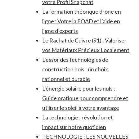
votre Profil Snapchat
La formation théorique drone en
ligne : Votre la FOAD et l’aide en
ligne d’experts
Le Rachat de Cuivre (91) : Valoriser
vos Matériaux Précieux Localement
L’essor des technologies de
construction bois : un choix
rationnel et durable
L’énergie solaire pour les nuls :
Guide pratique pour comprendre et
utiliser le soleil à votre avantage
La technologie : révolution et
impact sur notre quotidien
TECHNOLOGIE : LES NOUVELLES