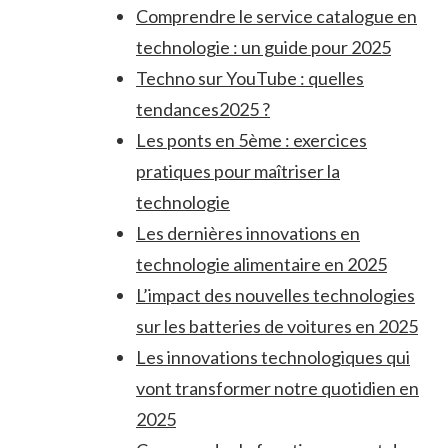
Comprendre le service catalogue en
technologie : un guide pour 2025
Techno sur YouTube : quelles
tendances2025 ?
Les ponts en 5ème : exercices
pratiques pour maîtriser la
technologie
Les dernières innovations en
technologie alimentaire en 2025
L’impact des nouvelles technologies
sur les batteries de voitures en 2025
Les innovations technologiques qui
vont transformer notre quotidien en
2025