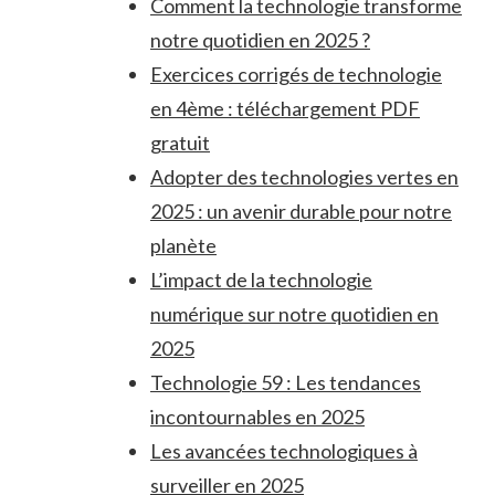
Comment la technologie transforme
notre quotidien en 2025 ?
Exercices corrigés de technologie
en 4ème : téléchargement PDF
gratuit
Adopter des technologies vertes en
2025 : un avenir durable pour notre
planète
L’impact de la technologie
numérique sur notre quotidien en
2025
Technologie 59 : Les tendances
incontournables en 2025
Les avancées technologiques à
surveiller en 2025