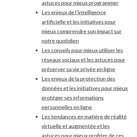
astuces pour mieux programmer
Les enjeux de l’intelligence
artificielle et les initiatives pour
mieux comprendre son impact sur
notre quotidien
Les conseils pour mieux utiliser les
réseaux sociaux et les astuces pour
préserver sa vie privée en ligne
Les enjeux de la protection des
données et les initiatives pour mieux
protéger ses informations
personnelles en ligne
Les tendances en matière de réalité
virtuelle et augmentée et les
astuces pour mieux profiter de ces