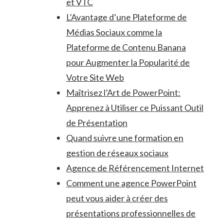
et VTC
L’Avantage d’une Plateforme de
Médias Sociaux comme la
Plateforme de Contenu Banana
pour Augmenter la Popularité de
Votre Site Web
Maîtrisez l’Art de PowerPoint:
Apprenez à Utiliser ce Puissant Outil
de Présentation
Quand suivre une formation en
gestion de réseaux sociaux
Agence de Référencement Internet
Comment une agence PowerPoint
peut vous aider à créer des
présentations professionnelles de