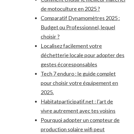
de motoculture en 2025 ?
Comparatif Dynamomètres 2025 :
Budget ou Professionnel, lequel
choisir ?
Localisez facilement votre
déchetterie locale pour adopter des
gestes écoresponsables
Tech 7 enduro : le guide complet
pour choisir votre équipement en
2025.
Habitatparticipatif.net : l’art de
vivre autrement avec tes voisins
Pourquoi adopter un compteur de
production solaire wifi peut