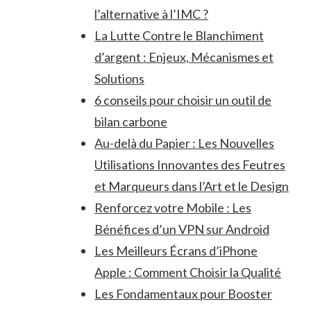
l’alternative à l’IMC ?
La Lutte Contre le Blanchiment
d’argent : Enjeux, Mécanismes et
Solutions
6 conseils pour choisir un outil de
bilan carbone
Au-delà du Papier : Les Nouvelles
Utilisations Innovantes des Feutres
et Marqueurs dans l’Art et le Design
Renforcez votre Mobile : Les
Bénéfices d’un VPN sur Android
Les Meilleurs Écrans d’iPhone
Apple : Comment Choisir la Qualité
Les Fondamentaux pour Booster