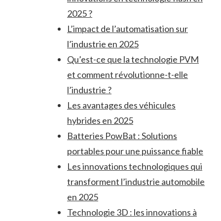
2025 ?
L’impact de l’automatisation sur
l’industrie en 2025
Qu’est-ce que la technologie PVM
et comment révolutionne-t-elle
l’industrie ?
Les avantages des véhicules
hybrides en 2025
Batteries PowBat : Solutions
portables pour une puissance fiable
Les innovations technologiques qui
transforment l’industrie automobile
en 2025
Technologie 3D : les innovations à