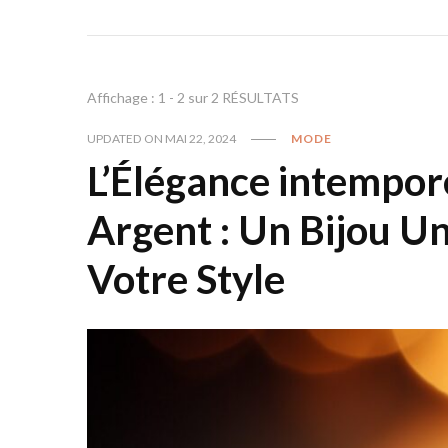
Affichage : 1 - 2 sur 2 RÉSULTATS
UPDATED ON
MAI 22, 2024
MODE
L’Élégance intempor
Argent : Un Bijou U
Votre Style