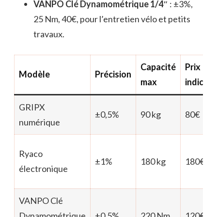
VANPO Clé Dynamométrique 1/4″
: ±3%,
25 Nm, 40€, pour l’entretien vélo et petits
travaux.
Capacité
Prix
Modèle
Précision
max
indicati
GRIPX
±0,5%
90 kg
80€
numérique
Ryaco
±1%
180 kg
180€
électronique
VANPO Clé
Dynamométrique
±0,5%
220 Nm
120€