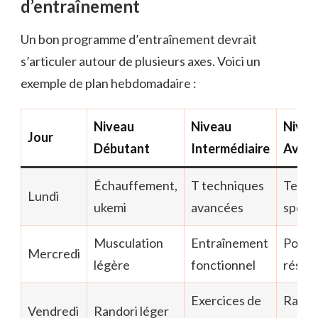
d’entraînement
Un bon programme d’entraînement devrait
s’articuler autour de plusieurs axes. Voici un
exemple de plan hebdomadaire :
Niveau
Niveau
Nivea
Jour
Débutant
Intermédiaire
Avan
Échauffement,
T techniques
Techn
Lundi
ukemi
avancées
spécia
Musculation
Entraînement
Poids 
Mercredi
légère
fonctionnel
résis
Exercices de
Rando
Vendredi
Randori léger