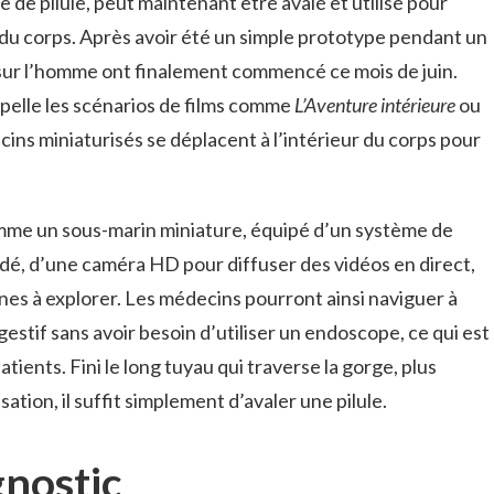
e de pilule, peut maintenant être avalé et utilisé pour
r du corps. Après avoir été un simple prototype pendant un
s sur l’homme ont finalement commencé ce mois de juin.
elle les scénarios de films comme
L’Aventure intérieure
ou
cins miniaturisés se déplacent à l’intérieur du corps pour
mme un sous-marin miniature, équipé d’un système de
é, d’une caméra HD pour diffuser des vidéos en direct,
ones à explorer. Les médecins pourront ainsi naviguer à
gestif sans avoir besoin d’utiliser un endoscope, ce qui est
tients. Fini le long tuyau qui traverse la gorge, plus
ation, il suffit simplement d’avaler une pilule.
gnostic