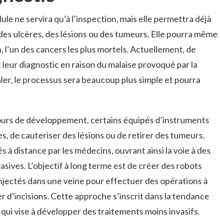
ule ne servira qu’à l’inspection, mais elle permettra déjà
des ulcères, des lésions ou des tumeurs. Elle pourra même
n, l’un des cancers les plus mortels. Actuellement, de
eur diagnostic en raison du malaise provoqué par la
aler, le processus sera beaucoup plus simple et pourra
cours de développement, certains équipés d’instruments
s, de cauteriser des lésions ou de retirer des tumeurs.
 à distance par les médecins, ouvrant ainsi la voie à des
sives. L’objectif à long terme est de créer des robots
injectés dans une veine pour effectuer des opérations à
er d’incisions. Cette approche s’inscrit dans la tendance
 qui vise à développer des traitements moins invasifs.