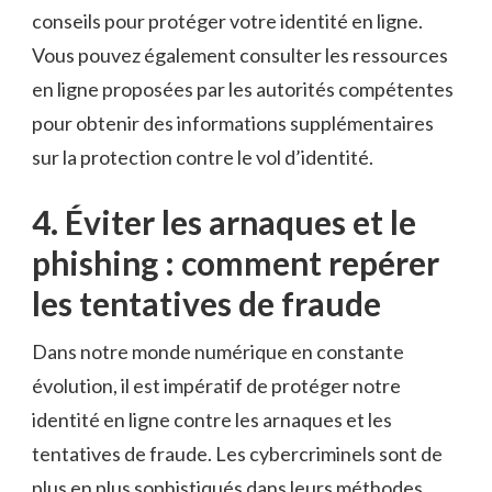
conseils pour‍ protéger votre ⁤identité ‍en ligne.
Vous pouvez également consulter‍ les ressources
en ligne proposées ⁣par les autorités compétentes
pour obtenir des informations supplémentaires‍
sur la protection contre ‌le‍ vol d’identité.
4. ⁢Éviter ⁤les arnaques et le
phishing‌ : comment repérer
les tentatives de fraude
Dans‌ notre monde​ numérique en constante
évolution, il est impératif de protéger notre
identité en‌ ligne contre les ⁤arnaques et les⁢
tentatives de fraude. Les cybercriminels ‌sont de
plus en plus ⁢sophistiqués‌ dans leurs ‍méthodes,