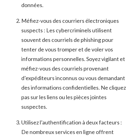
données.
Méfiez-vous ​des courriers électroniques
suspects : ​Les cybercriminels ‌utilisent
souvent des courriels de phishing pour
tenter de⁢ vous tromper ⁤et de voler vos
informations ⁢personnelles. Soyez vigilant et
méfiez-vous des ⁢courriels provenant ​
d’expéditeurs inconnus ou⁤ vous demandant
des informations ⁣confidentielles. Ne cliquez
pas sur ⁤les liens ou ​les pièces jointes
suspectes.
Utilisez l’authentification ‌à deux facteurs :
De nombreux ‍services en ligne offrent‍