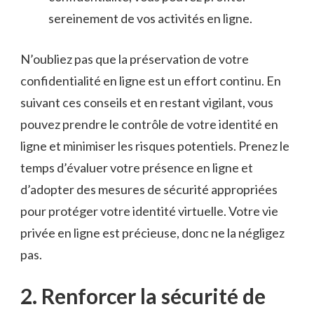
sereinement de ‌vos ⁢activités en ⁣ligne.
N’oubliez pas que la préservation de votre
confidentialité‌ en ligne ‍est ‍un effort continu. En
suivant ⁢ces conseils et en restant vigilant, vous
pouvez prendre le contrôle⁣ de votre identité en⁢
ligne et⁣ minimiser les risques potentiels.⁣ Prenez le⁢
temps d’évaluer votre présence​ en ‍ligne et
d’adopter des mesures de sécurité appropriées
‌pour protéger ⁣votre ‍identité virtuelle. Votre‌ vie​
privée en ligne est ⁤précieuse, ⁤donc ne la négligez
pas.
2. Renforcer​ la sécurité de