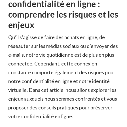
confidentialité en⁤ ligne :
comprendre les risques et les
enjeux
Qu’il s’agisse de faire des‌ achats en ligne, de
réseauter sur les‍ médias sociaux ou d’envoyer des​
e-mails,‌ notre vie quotidienne est ⁢de plus⁤ en plus
connectée. Cependant, ​cette connexion⁤
constante comporte également des risques pour
notre confidentialité en ligne et⁣ notre identité ​
virtuelle. Dans cet article, nous allons explorer les‍
enjeux⁣ auxquels nous sommes confrontés et vous
proposer​ des conseils⁢ pratiques ‌pour préserver​
votre confidentialité en‍ ligne.