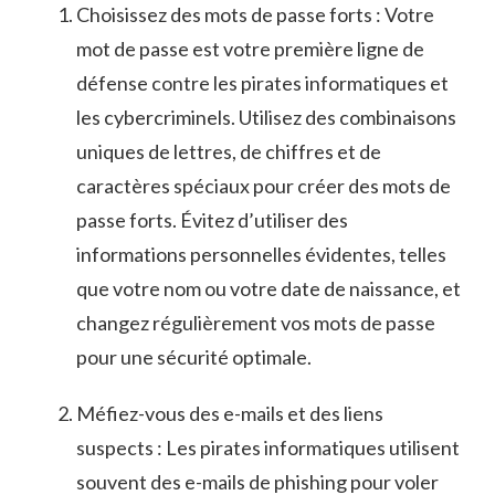
Choisissez des mots de⁣ passe forts : Votre
mot de passe⁢ est ‌votre première ligne de
défense contre les pirates‍ informatiques et
les cybercriminels. ⁢Utilisez ⁤des combinaisons
uniques de​ lettres,​ de chiffres et de⁣
caractères spéciaux ​pour créer des ⁤mots‍ de
‍passe forts. ‍Évitez d’utiliser des
informations personnelles ‌évidentes, telles
que votre nom ​ou votre date de naissance, et
changez ​régulièrement vos mots de passe⁢
pour une sécurité optimale.
Méfiez-vous des e-mails et des liens
‌suspects : Les pirates informatiques utilisent
souvent des ‌e-mails de‍ phishing⁢ pour voler