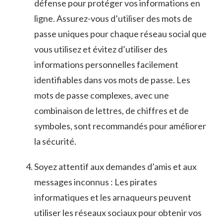
⁤défense pour protéger vos ‌informations en ​
ligne. ​Assurez-vous d’utiliser des⁢ mots de
passe uniques pour chaque réseau social que
vous utilisez et⁣ évitez d’utiliser ⁣des
informations personnelles facilement
identifiables⁣ dans vos​ mots de passe. Les‍
mots ‌de passe complexes, avec une
combinaison de lettres,‍ de chiffres ‍et de⁢
symboles, sont recommandés pour ⁢améliorer
la sécurité.
Soyez attentif aux demandes ⁣d’amis et aux⁣
messages inconnus : Les pirates⁢
informatiques​ et les arnaqueurs peuvent
utiliser les réseaux sociaux pour ⁤obtenir vos