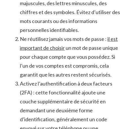
majuscules, ⁢des​ lettres minuscules, des
chiffres et des symboles. Évitez d’utiliser des
mots ⁤courants​ ou des informations
personnelles ⁤identifiables.
Ne réutilisez‍ jamais vos mots de passe :
il​ est‌
important de choisir
un mot de passe unique
pour chaque compte que vous possédez. Si
l’un⁤ de ⁢vos comptes ‍est compromis, cela
garantit que ‌les autres restent sécurisés.
Activez l’authentification à⁣ deux facteurs ​
(2FA) :​ cette ⁢fonctionnalité ajoute une⁣
couche⁢ supplémentaire de ⁤sécurité en
demandant une deuxième ⁣forme‌
d’identification, généralement un code ​
envoyé sur votre téléphone ou une