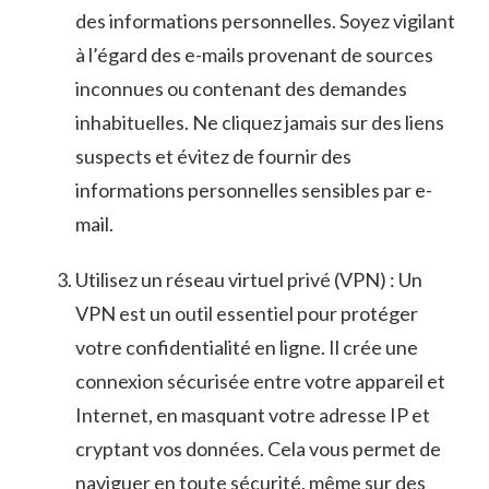
⁢des‍ informations⁤ personnelles. Soyez vigilant‌
à l’égard des e-mails provenant ⁣de sources
inconnues ⁤ou contenant des demandes
inhabituelles.⁣ Ne cliquez jamais sur des liens
suspects et évitez de ​fournir ‌des
⁤informations personnelles sensibles par⁤ e-
mail.
Utilisez un réseau ​virtuel privé (VPN)‌ : Un
‍VPN est un outil essentiel pour ⁤protéger
votre confidentialité en ligne.‌ Il crée une
connexion‍ sécurisée⁣ entre⁢ votre‍ appareil et
Internet, en ​masquant votre adresse​ IP et ​
cryptant vos données. Cela vous permet ​de
⁣naviguer en toute sécurité, même sur des