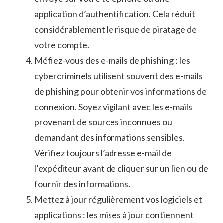
application d’authentification. Cela ⁤réduit‍
considérablement le risque de piratage de⁢
votre compte.
Méfiez-vous des e-mails‌ de phishing : les
cybercriminels utilisent souvent des ​e-mails
de phishing pour obtenir vos ‍informations de
connexion. Soyez‌ vigilant avec⁣ les e-mails
provenant de sources ⁣inconnues ou
⁣demandant des⁢ informations sensibles.
‍Vérifiez toujours l’adresse ‍e-mail ‌de
l’expéditeur avant de cliquer sur ​un lien ou de
fournir des informations.
Mettez⁤ à jour ⁤régulièrement vos logiciels et
⁣applications :⁢ les mises à‌ jour contiennent