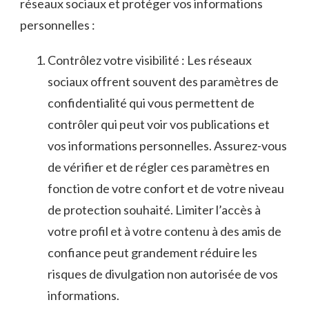
‍réseaux sociaux et protéger vos informations
⁤personnelles ⁣:
Contrôlez votre visibilité : Les⁢ réseaux
sociaux offrent ⁤souvent des paramètres de
confidentialité‍ qui ‍vous permettent de⁢
contrôler ⁢qui peut voir vos​ publications et
vos ⁢informations⁤ personnelles. Assurez-vous
⁤de vérifier et de régler‌ ces paramètres en‍
fonction de ⁤votre confort et‌ de votre niveau⁣
de protection souhaité. Limiter ​l’accès à
votre ‍profil et à votre ⁤contenu à des amis ‌de
confiance⁣ peut grandement réduire les
risques⁣ de divulgation non autorisée ​de vos
informations.