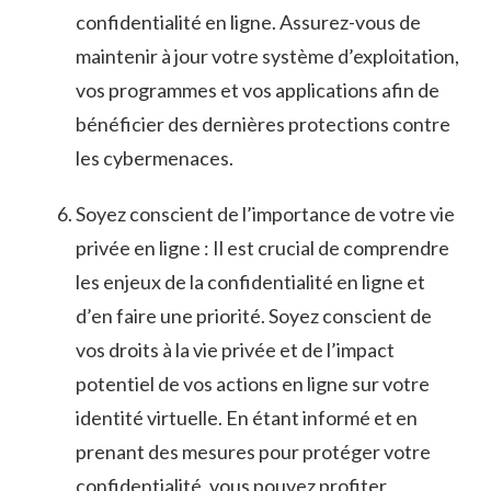
confidentialité en ligne. ​Assurez-vous de
maintenir à jour votre système d’exploitation,⁤
vos ⁤programmes et⁣ vos⁤ applications afin​ de
bénéficier des dernières protections contre
les cybermenaces.
Soyez⁢ conscient de l’importance de votre vie
privée​ en ligne⁤ : Il ⁤est⁤ crucial de comprendre
les enjeux de la ⁤confidentialité en‍ ligne et
d’en faire une priorité. ⁤Soyez conscient ⁣de
vos droits à la vie ⁤privée et de⁣ l’impact‍
potentiel de vos⁢ actions en ligne sur votre
identité virtuelle. En ⁢étant informé et en
⁤prenant des mesures​ pour protéger votre
confidentialité, vous ⁤pouvez ​profiter