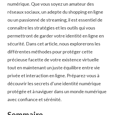
numérique.​ Que vous‍ soyez un‌ amateur des
réseaux ⁤sociaux, un adepte du shopping en ligne
⁣ou un passionné ⁤de streaming, il ⁤est​ essentiel de‌
connaître les stratégies et ⁣les‌ outils qui ‍vous
permettront ‍de garder votre‌ identité en⁣ ligne en‌
sécurité. Dans cet ‌article,‌ nous ‍explorerons les
⁣différentes méthodes pour protéger cette
précieuse facette de votre ⁤existence virtuelle ​
tout ⁤en maintenant un juste équilibre entre vie
privée et‌ interaction en ligne. Préparez-vous à⁤
découvrir les secrets d’une identité ‌numérique‍
protégée et à naviguer dans un monde numérique
avec ⁤confiance et sérénité.
Sommaire