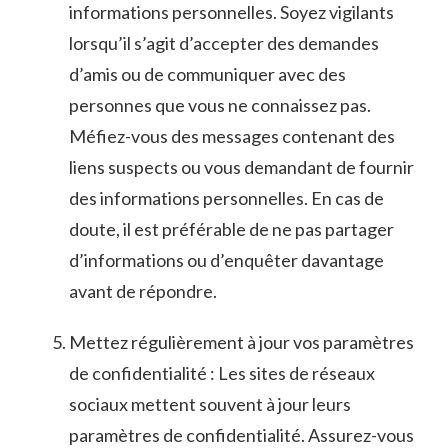
informations personnelles. Soyez vigilants
lorsqu’il s’agit d’accepter des ⁣demandes
d’amis ou de communiquer avec ‍des
personnes que vous ‍ne ⁢connaissez⁤ pas.
Méfiez-vous des ‍messages contenant‌ des
liens⁣ suspects‌ ou vous demandant ⁣de fournir‌
des informations⁤ personnelles. En cas de
doute, il est‌ préférable de ne ‌pas partager
d’informations ⁣ou d’enquêter davantage
avant de répondre.
Mettez régulièrement à jour⁤ vos⁣ paramètres‍
de confidentialité : ‌Les​ sites de réseaux
sociaux mettent souvent à jour leurs
paramètres de confidentialité. ⁤Assurez-vous