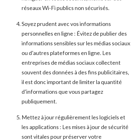
réseaux Wi-Fi publics non sécurisés.
Soyez prudent ‍avec vos informations
personnelles‌ en ligne : Évitez ‍de publier‍ des
informations sensibles sur les médias sociaux
ou d’autres plateformes en‌ ligne. Les
entreprises de médias‍ sociaux collectent
souvent des données à des fins ‍publicitaires,
⁣il est donc important de limiter ‌la quantité
d’informations⁤ que ⁢vous partagez
publiquement.
Mettez à jour régulièrement⁢ les logiciels‍ et
les applications : Les mises à jour de⁤ sécurité
sont vitales pour préserver ​votre