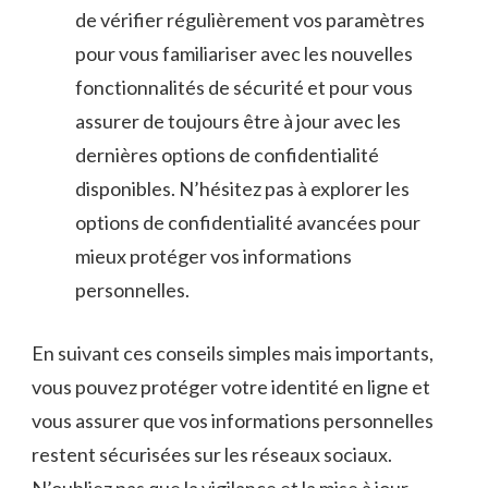
de vérifier⁢ régulièrement ​vos paramètres
pour vous ‍familiariser avec les nouvelles
⁤fonctionnalités​ de sécurité et pour ‍vous
assurer de toujours être à jour avec les
dernières ⁢options de confidentialité
disponibles. N’hésitez pas à ⁣explorer les‍
options de⁤ confidentialité avancées pour
mieux protéger⁢ vos informations
personnelles.
En suivant ces conseils‍ simples mais⁤ importants,
vous‍ pouvez protéger votre identité ⁢en ligne‌ et
vous assurer que vos​ informations personnelles
restent sécurisées sur les réseaux sociaux.⁤
N’oubliez pas que la vigilance et la mise à⁣ jour