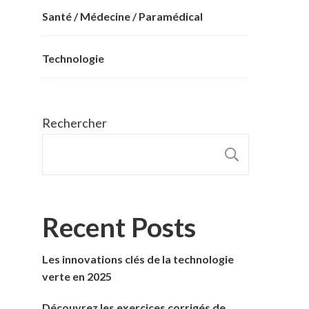
Santé / Médecine / Paramédical
Technologie
Rechercher
RECHER
Recent Posts
Les innovations clés de la technologie
verte en 2025
Découvrez les exercices corrigés de