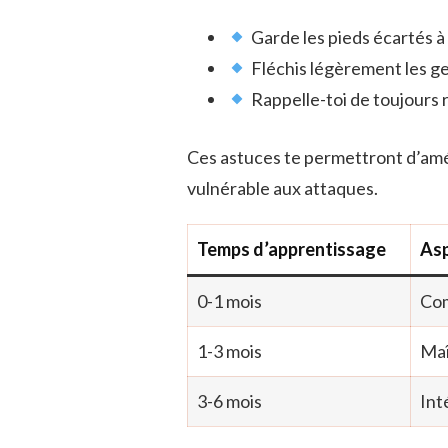
Garde les pieds écartés à 
Fléchis légèrement les ge
Rappelle-toi de toujours re
Ces astuces te permettront d’améli
vulnérable aux attaques.
Temps d’apprentissage
Asp
0-1 mois
Com
1-3 mois
Maî
3-6 mois
Int