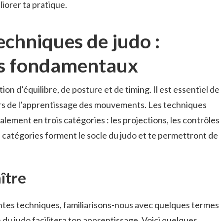
iorer ta pratique.
echniques de judo :
s fondamentaux
ion d’équilibre, de posture et de timing. Il est essentiel de
rs de l’apprentissage des mouvements. Les techniques
lement en trois catégories : les projections, les contrôles
is catégories forment le socle du judo et te permettront de
ître
entes techniques, familiarisons-nous avec quelques termes
du judo facilitera ton apprentissage. Voici quelques