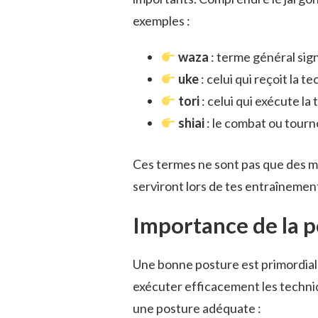
exemples :
waza
: terme général sign
uke
: celui qui reçoit la t
tori
: celui qui exécute la
shiai
: le combat ou tourno
Ces termes ne sont pas que des mo
serviront lors de tes entraînemen
Importance de la 
Une bonne posture est primordiale
exécuter efficacement les techniq
une posture adéquate :