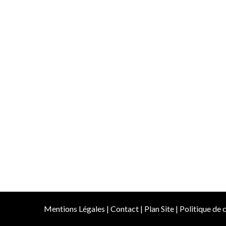
Mentions Légales
|
Contact
|
Plan Site
|
Politique de c