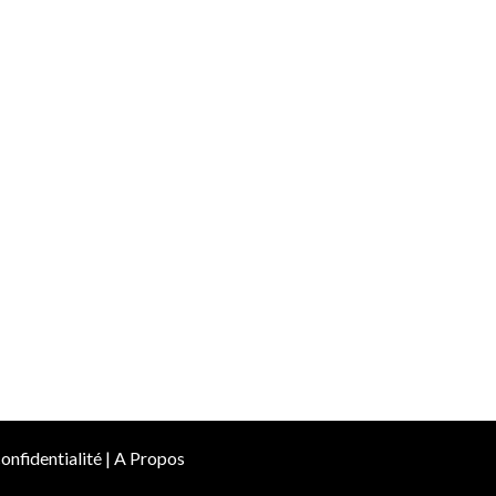
onfidentialité
|
A Propos