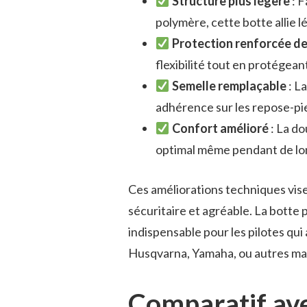
Structure plus légère
: F
polymère, cette botte allie l
Protection renforcée de 
flexibilité tout en protégean
Semelle remplaçable
: L
adhérence sur les repose-pied
Confort amélioré
: La do
optimal même pendant de lon
Ces améliorations techniques visen
sécuritaire et agréable. La botte
indispensable pour les pilotes qui
Husqvarna, Yamaha, ou autres ma
Comparatif ave