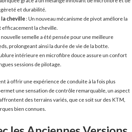
abriquée grâce à un mélange innovant de microfibre et de
égèreté et durabilité.
la cheville
: Un nouveau mécanisme de pivot améliore la
t efficacement la cheville.
a nouvelle semelle a été pensée pour une meilleure
s, prolongeant ainsi la durée de vie de la botte.
ublure intérieure en microfibre douce assure un confort
gues sessions de pilotage.
t à offrir une expérience de conduite à la fois plus
 permet une sensation de contrôle remarquable, un aspect
 affrontent des terrains variés, que ce soit sur des KTM,
rques bien connues.
c les Anciennes Versions