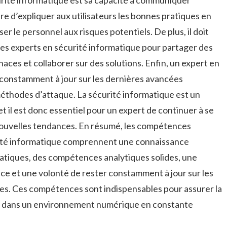
rité informatique est sa capacité à communiquer
re d’expliquer aux utilisateurs les bonnes pratiques en
ser le personnel aux risques potentiels. De plus, il doit
s experts en sécurité informatique pour partager des
aces et collaborer sur des solutions. Enfin, un expert en
 constamment à jour sur les dernières avancées
éthodes d’attaque. La sécurité informatique est un
 il est donc essentiel pour un expert de continuer à se
 nouvelles tendances. En résumé, les compétences
rité informatique comprennent une connaissance
tiques, des compétences analytiques solides, une
ce et une volonté de rester constamment à jour sur les
s. Ces compétences sont indispensables pour assurer la
s dans un environnement numérique en constante