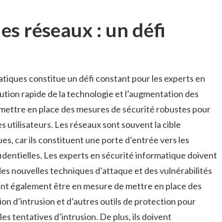
es réseaux : un défi
tiques constitue un défi constant pour les experts en
lution rapide de la technologie et l’augmentation des
 mettre en place des mesures de sécurité robustes pour
 utilisateurs. Les réseaux sont souvent la cible
ues, car ils constituent une porte d’entrée vers les
identielles. Les experts en sécurité informatique doivent
es nouvelles techniques d’attaque et des vulnérabilités
vent également être en mesure de mettre en place des
on d’intrusion et d’autres outils de protection pour
es tentatives d’intrusion. De plus, ils doivent