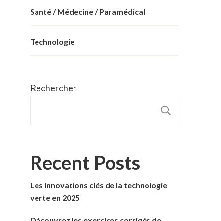
Santé / Médecine / Paramédical
Technologie
Rechercher
RECHER
Recent Posts
Les innovations clés de la technologie
verte en 2025
Découvrez les exercices corrigés de