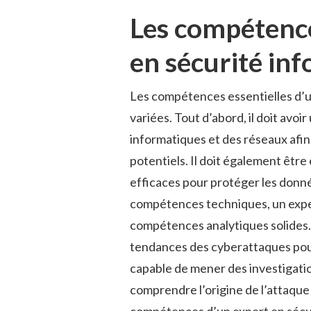
Les compétence
en sécurité in
Les compétences essentielles d’un
variées. Tout d’abord, il doit av
informatiques et des réseaux afin d
potentiels. Il doit également êtr
efficaces pour protéger les donné
compétences techniques, un expe
compétences analytiques solides. I
tendances des cyberattaques pour 
capable de mener des investigatio
comprendre l’origine de l’attaque