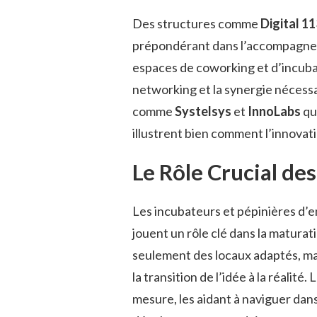
Des structures comme
Digital 11
prépondérant dans l’accompagneme
espaces de coworking et d’incuba
networking et la synergie nécessa
comme
Systelsys
et
InnoLabs
qu
illustrent bien comment l’innovat
Le Rôle Crucial de
Les incubateurs et pépinières d’
jouent un rôle clé dans la maturat
seulement des locaux adaptés, mai
la transition de l’idée à la réalit
mesure, les aidant à naviguer da