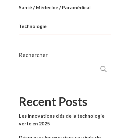
Santé / Médecine / Paramédical
Technologie
Rechercher
RECHER
Recent Posts
Les innovations clés de la technologie
verte en 2025
Découvrez les exercices corrigés de