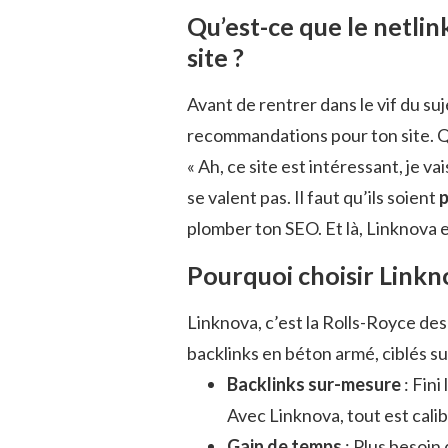
Qu’est-ce que le netlin
site ?
Avant de rentrer dans le vif du suje
recommandations pour ton site. Qua
« Ah, ce site est intéressant, je va
se valent pas. Il faut qu’ils soient
p
plomber ton SEO. Et là, Linknova 
Pourquoi choisir Linkn
Linknova, c’est la Rolls-Royce des
backlinks en béton armé, ciblés su
Backlinks sur-mesure
: Fini
Avec Linknova, tout est calib
Gain de temps
: Plus besoin 