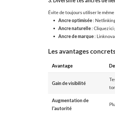
3. Diversifie tes ancres de lie
Évite de toujours utiliser le même
Ancre optimisée
: Netlinkin
Ancre naturelle
: Cliquez ici
Ancre de marque
: Linknova
Les avantages concret
Avantage
De
Te
Gain de visibilité
ton
Augmentation de
Plu
l’autorité