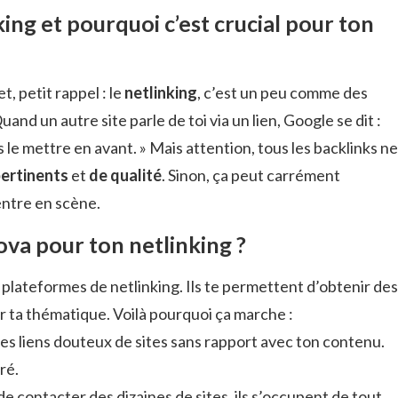
king et pourquoi c’est crucial pour ton
t, petit rappel : le
netlinking
, c’est un peu comme des
nd un autre site parle de toi via un lien, Google se dit :
is le mettre en avant. » Mais attention, tous les backlinks ne
ertinents
et
de qualité
. Sinon, ça peut carrément
entre en scène.
ova pour ton netlinking ?
 plateformes de netlinking. Ils te permettent d’obtenir des
r ta thématique. Voilà pourquoi ça marche :
 les liens douteux de sites sans rapport avec ton contenu.
ré.
de contacter des dizaines de sites, ils s’occupent de tout.