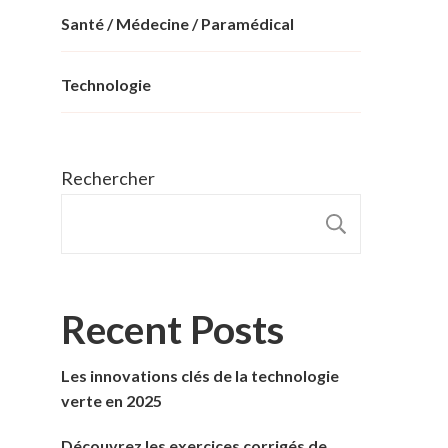
Santé / Médecine / Paramédical
Technologie
Rechercher
RECHER
Recent Posts
Les innovations clés de la technologie
verte en 2025
Découvrez les exercices corrigés de