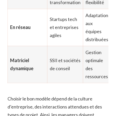
transformation
flexibilité
Adaptation
Startups tech
aux
En réseau
et entreprises
équipes
agiles
distribuées
Gestion
Matriciel
SSII et sociétés
optimale
dynamique
de conseil
des
ressources
Choisir le bon modèle dépend de la culture
d’entreprise, des interactions attendues et des
types de projet. Ainsi, les managers doivent