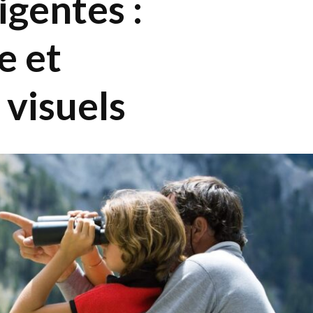
igentes :
e et
visuels