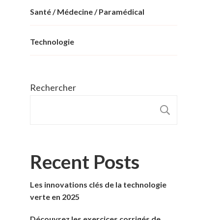
Santé / Médecine / Paramédical
Technologie
Rechercher
RECHER
Recent Posts
Les innovations clés de la technologie
verte en 2025
Découvrez les exercices corrigés de