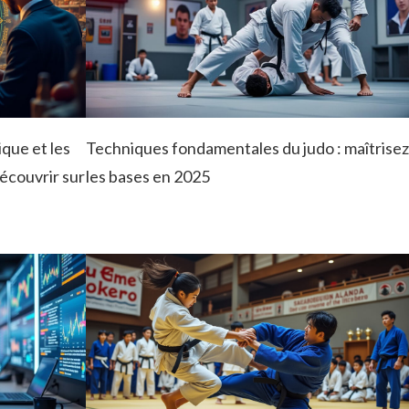
ique et les
Techniques fondamentales du judo : maîtrisez
découvrir sur
les bases en 2025