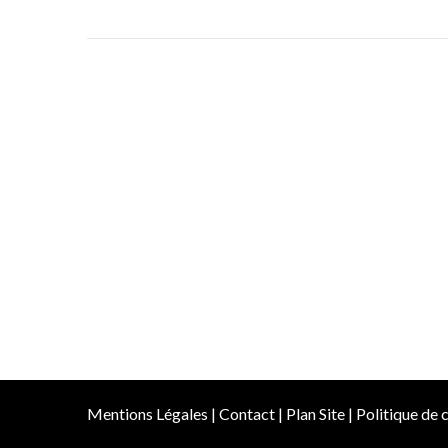
Mentions Légales
|
Contact
|
Plan Site
|
Politique de c