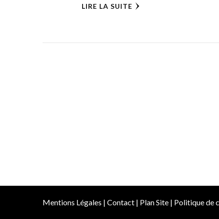
LIRE LA SUITE
Mentions Légales
|
Contact
|
Plan Site
|
Politique de c