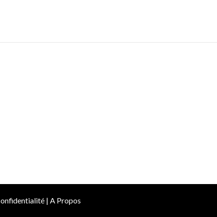
onfidentialité
|
A Propos