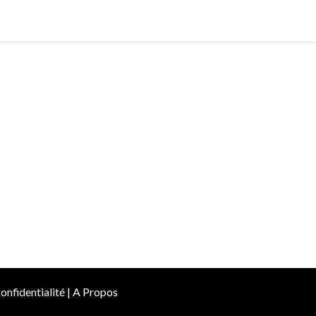
onfidentialité
|
A Propos