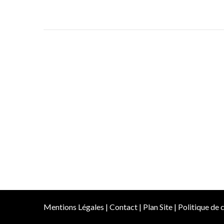
Mentions Légales
|
Contact
|
Plan Site
|
Politique de c