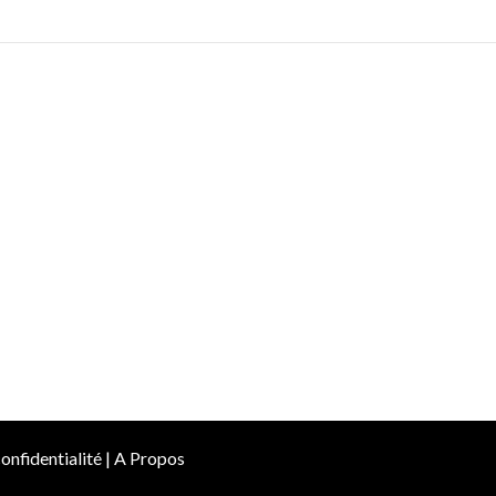
onfidentialité
|
A Propos