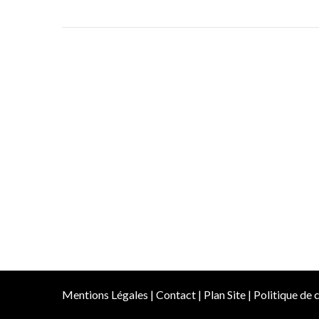
Mentions Légales
|
Contact
|
Plan Site
|
Politique de c