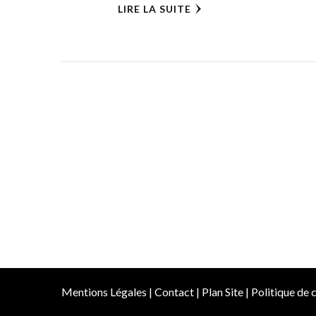
LIRE LA SUITE
Mentions Légales
|
Contact
|
Plan Site
|
Politique de c