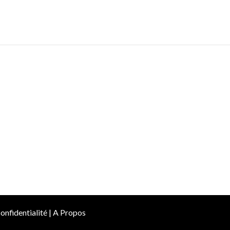
onfidentialité
|
A Propos