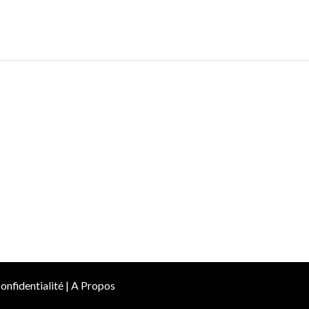
onfidentialité
|
A Propos