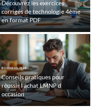
Découvrez les exercices
corrigés de technologie 4ème
en format PDF
BUSINESS /B2B
TECHNOL
Conseils pratiques pour
Les
réussir l achat LMNP d
ver
occasion